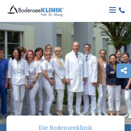

Die Bodenseeklinik