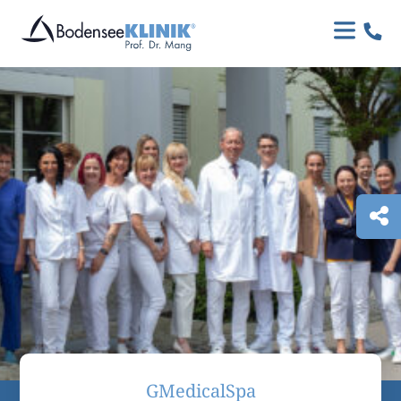

GMedicalSpa